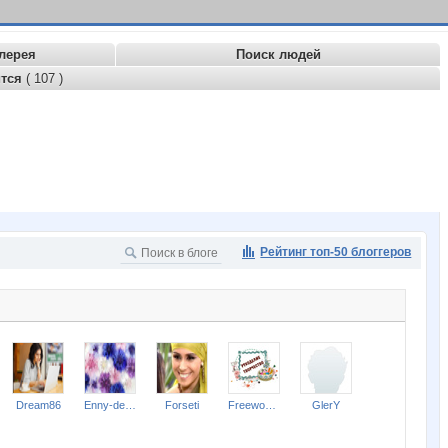
лерея
Поиск людей
ится
( 107 )
Рейтинг топ-50 блоггеров
Dream86
Enny-de-SerKo
Forseti
Freewoman
GlerY