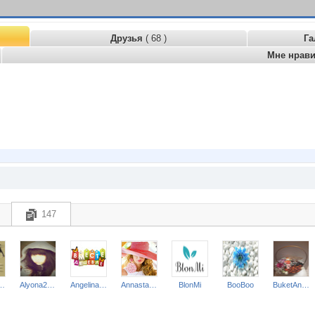
Друзья
( 68 )
Га
Мне нрав
147
ТКИ и БЕЛЬЕ*
Alyona28.06
Angelina2307
Annastasiay
BlonMi
BooBoo
BuketAnna