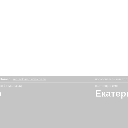
elomeo
:
marselomeo.www.nn.ru
пользователь имеет с
е 1 года назад
настоящее имя:
o
Екатер