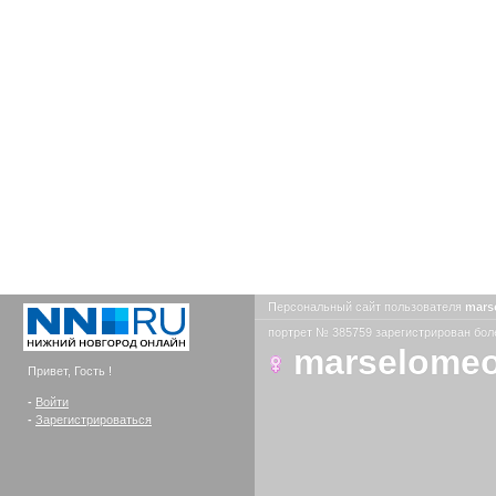
Персональный сайт пользователя
mars
портрет № 385759 зарегистрирован боле
marselome
Привет, Гость !
-
Войти
-
Зарегистрироваться