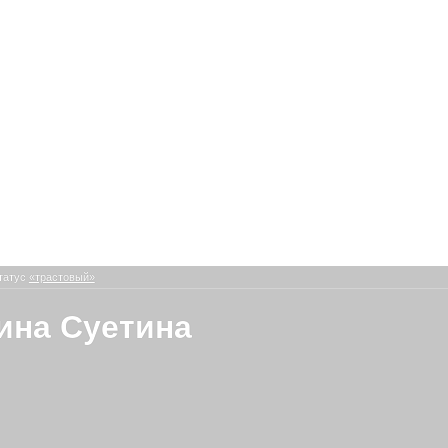
татус
«трастовый»
ина Суетина