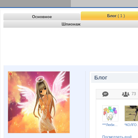
Блог
( 1 )
Основное
Шпионаж
Блог
73
***Любимка***
*КОЛГО
Посмотреть ещё