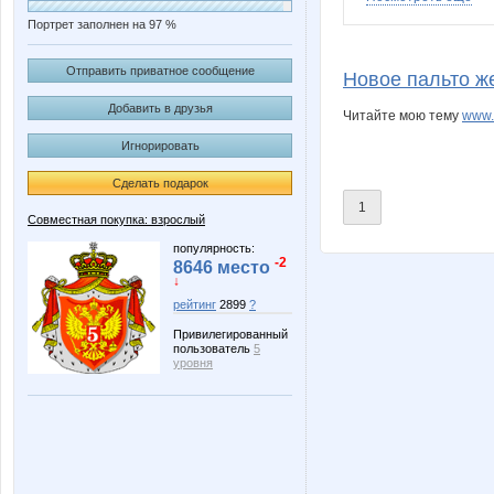
Портрет заполнен на 97 %
IRES
Janny-5
Отправить приватное сообщение
Новое пальто же
Добавить в друзья
Читайте мою тему
www.
Игнорировать
Marta Kauffman
NADA77
Сделать подарок
1
Совместная покупка: взрослый
Stella69
Viki28
популярность:
-2
8646 место
↓
рейтинг
2899
?
Привилегированный
confessa*
cornflou
пользователь
5
уровня
lora_d
lusa