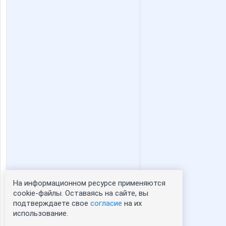
rainwolf
rinka20
маняш@
надюш
Гения
Хасеки Х
Леди Фея 2
ЛенаС
На информационном ресурсе применяются
Статистика портрета:
cookie-файлы. Оставаясь на сайте, вы
Оксанушка
Олеся2
подтверждаете свое
согласие
на их
сейчас просматривают портрет - 0
использование.
зарегистрированные пользователи
посетившие портрет за 7 дней - 0